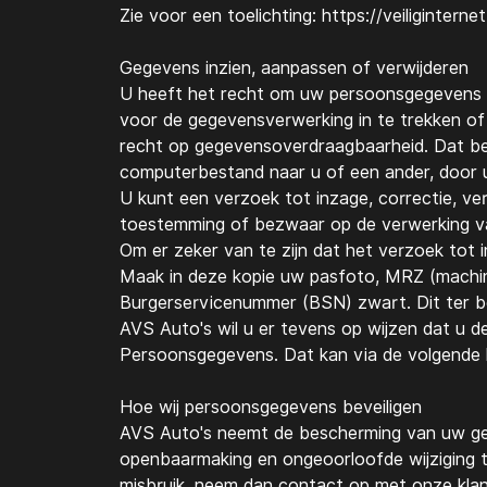
Zie voor een toelichting: https://veiliginter
Gegevens inzien, aanpassen of verwijderen
U heeft het recht om uw persoonsgegevens in
voor de gegevensverwerking in te trekken 
recht op gegevensoverdraagbaarheid. Dat bet
computerbestand naar u of een ander, door u
U kunt een verzoek tot inzage, correctie, v
toestemming of bezwaar op de verwerking 
Om er zeker van te zijn dat het verzoek tot 
Maak in deze kopie uw pasfoto, MRZ (machi
Burgerservicenummer (BSN) zwart. Dit ter b
AVS Auto's
wil u er tevens op wijzen dat u de
Persoonsgegevens. Dat kan via de volgende l
Hoe wij persoonsgegevens beveiligen
AVS Auto's
neemt de bescherming van uw geg
openbaarmaking en ongeoorloofde wijziging te
misbruik, neem dan contact op met onze kla