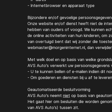
- Internetbrowser en apparaat type
Bijzondere en/of gevoelige persoonsgegevens
Onze website en/of dienst heeft niet de inte
hebben van ouders of voogd. We kunnen echte
de online activiteiten van hun kinderen, om
van overtuigd bent dat wij zonder die toest
webmaster@morgeninternet.nl
, dan verwijde
Met welk doel en op basis van welke gronds
AVS Auto's
verwerkt uw persoonsgegevens v
- U te kunnen bellen of e-mailen indien dit n
- Om goederen en diensten bij u af te levere
Geautomatiseerde besluitvorming
AVS Auto's
neemt
niet
op basis van geautoma
Het gaat hier om besluiten die worden geno
van
AVS Auto's
) tussen zit.