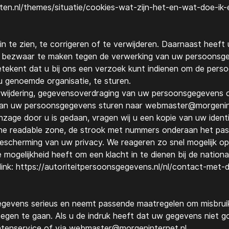
netten.nl/themes/situatie/cookies-wat-zijn-het-en-wat-doe-ik
 te zien, te corrigeren of te verwijderen. Daarnaast heef
of bezwaar te maken tegen de verwerking van uw persoons
ekent dat u bij ons een verzoek kunt indienen om de perso
 genoemde organisatie, te sturen.
erwijdering, gegevensoverdraging van uw persoonsgegevens o
van uw persoonsgegevens sturen naar
webmaster@morgenint
inzage door u is gedaan, vragen wij u een kopie van uw ident
ne readable zone, de strook met nummers onderaan het pa
escherming van uw privacy. We reageren zo snel mogelijk o
 mogelijkheid heeft om een klacht in te dienen bij de nationa
ink: https://autoriteitpersoonsgegevens.nl/nl/contact-met-
evens serieus en neemt passende maatregelen om misbruik
gen te gaan. Als u de indruk heeft dat uw gegevens niet goed
ntenservice of via
webmaster@morgeninternet.nl