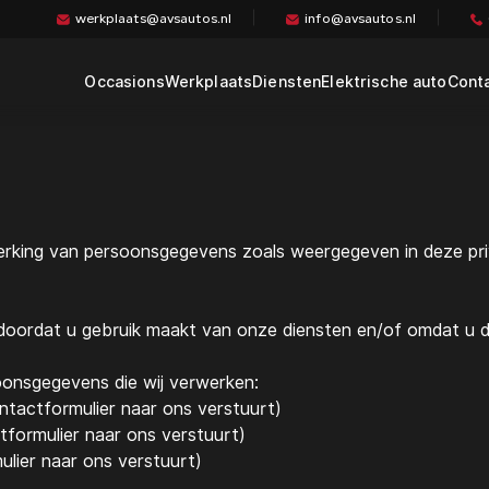
werkplaats@avsautos.nl
info@avsautos.nl
Occasions
Werkplaats
Diensten
Elektrische auto
Cont
Pech onderweg service
EV onderhoud
Garantie
EV diagnose en
reparatie
Verzekering
Haal- en brengservice
Zoekopdracht
erking van persoonsgegevens zoals weergegeven in deze pri
Financieren / Leasen
Schadeherstel
ordat u gebruik maakt van onze diensten en/of omdat u de
oonsgegevens die wij verwerken:
ntactformulier naar ons verstuurt)
tformulier naar ons verstuurt)
ulier naar ons verstuurt)