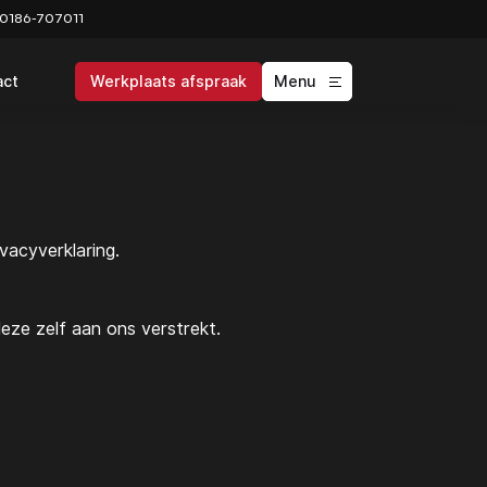
0186-707011
act
Werkplaats afspraak
Menu
vacyverklaring.
ze zelf aan ons verstrekt.