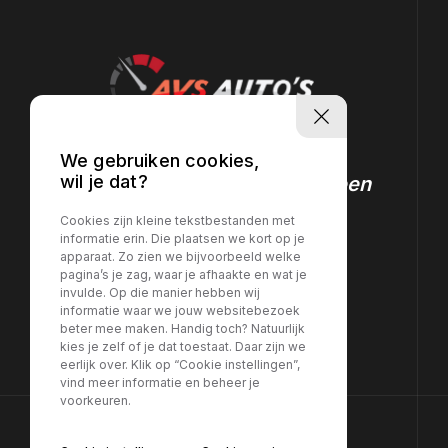
Vind vandaag nog uw
We gebruiken cookies,
wil je dat?
perfecte auto! Boek nu een
proefrit!
Cookies zijn kleine tekstbestanden met
informatie erin. Die plaatsen we kort op je
apparaat. Zo zien we bijvoorbeeld welke
pagina’s je zag, waar je afhaakte en wat je
Maak een afspraak
invulde. Op die manier hebben wij
informatie waar we jouw websitebezoek
beter mee maken. Handig toch? Natuurlijk
kies je zelf of je dat toestaat. Daar zijn we
eerlijk over. Klik op “Cookie instellingen”,
vind meer informatie en beheer je
voorkeuren.