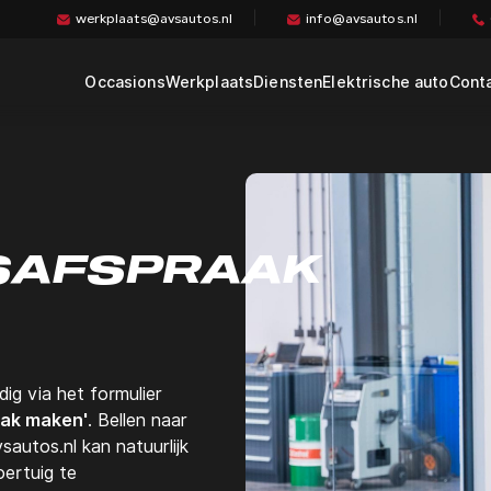
werkplaats@avsautos.nl
info@avsautos.nl
Occasions
Werkplaats
Diensten
Elektrische auto
Cont
Pech onderweg service
EV onderhoud
Garantie
EV diagnose en
reparatie
Verzekering
Haal- en brengservice
Zoekopdracht
SAFSPRAAK
Financieren / Leasen
Schadeherstel
ig via het formulier
aak maken'
. Bellen naar
autos.nl kan natuurlijk
ertuig te