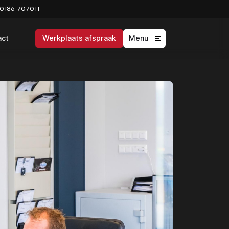
0186-707011
act
Werkplaats afspraak
Menu