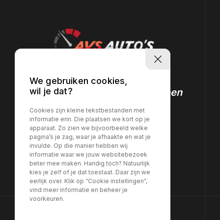
Vind vandaag nog uw
We gebruiken cookies,
wil je dat?
perfecte auto! Boek nu een
proefrit!
Cookies zijn kleine tekstbestanden met
informatie erin. Die plaatsen we kort op je
apparaat. Zo zien we bijvoorbeeld welke
pagina’s je zag, waar je afhaakte en wat je
Maak een afspraak
invulde. Op die manier hebben wij
informatie waar we jouw websitebezoek
beter mee maken. Handig toch? Natuurlijk
kies je zelf of je dat toestaat. Daar zijn we
eerlijk over. Klik op “Cookie instellingen”,
vind meer informatie en beheer je
voorkeuren.