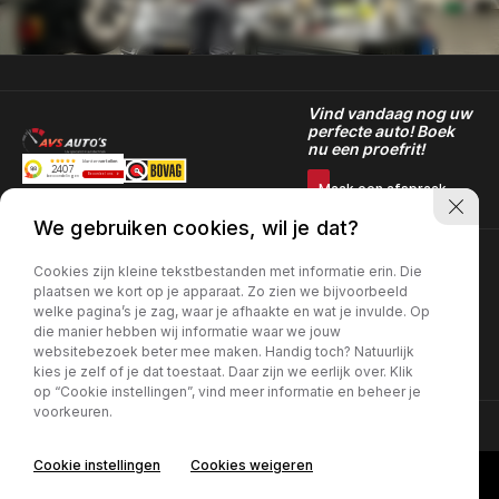
Vind vandaag nog uw
perfecte auto! Boek
nu een proefrit!
Maak een afspraak
We gebruiken cookies, wil je dat?
Openingstijden showroom
Openingstijden
Contact info
Cookies zijn kleine tekstbestanden met informatie erin. Die
werkplaats
Donkervoortlaan 10
Maandag t/m Vrijdag:
plaatsen we kort op je apparaat. Zo zien we bijvoorbeeld
3261NE Oud-Beijerland
08:00 - 17:30
Maandag t/m Vrijdag:
welke pagina’s je zag, waar je afhaakte en wat je invulde. Op
0186-707011
08:00 - 17:30
die manier hebben wij informatie waar we jouw
verkoop: info@avsautos.nl
Zaterdag:
websitebezoek beter mee maken. Handig toch? Natuurlijk
werkplaats:
09:00 - 13:00
werkplaats@avsautos.nl
kies je zelf of je dat toestaat. Daar zijn we eerlijk over. Klik
op “Cookie instellingen”, vind meer informatie en beheer je
voorkeuren.
KVK Number: 66366844 | BTW Number: NL856516569B01 |
Privacy
Cookie instellingen
Cookies weigeren