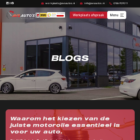
werkplaats@avsautos.nl
info@avsautos.nl
0186-707011
Werkplaats afspraak
Menu
BLOGS
Waarom het kiezen van de
juiste motorolie essentieel is
voor uw auto.