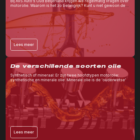
Bij AVS Auto's Oud Beijerland krijgen we regelmatig vragen over
motorolie. Waarom is het zo belangrijk? Kunt u niet gewoon de
goedkoopste olie gebruiken en bent u dan klaar?
Lees meer
De verschillende soorten olie
Synthetisch of mineraal: Er zijn twee hoofdtypen motorolie:
synthetische en minerale olie. Minerale olie is de 'ouderwetse'
olie die wordt gewonnen uit ruwe aardolie.
Lees meer