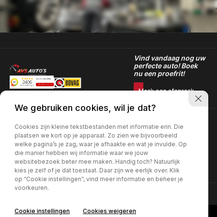
Vind vandaag nog uw
perfecte auto! Boek
nu een proefrit!
Maak een afspraak
We gebruiken cookies, wil je dat?
Openingstijden showroom
Openingstijden
Contact info
Cookies zijn kleine tekstbestanden met informatie erin. Die
werkplaats
Donkervoortlaan 10
Maandag t/m Vrijdag:
plaatsen we kort op je apparaat. Zo zien we bijvoorbeeld
3261NE Oud-Beijerland
08:00 - 17:30
Maandag t/m Vrijdag:
welke pagina’s je zag, waar je afhaakte en wat je invulde. Op
0186-707011
08:00 - 17:30
die manier hebben wij informatie waar we jouw
verkoop: info@avsautos.nl
Zaterdag:
websitebezoek beter mee maken. Handig toch? Natuurlijk
werkplaats:
09:00 - 13:00
werkplaats@avsautos.nl
kies je zelf of je dat toestaat. Daar zijn we eerlijk over. Klik
op “Cookie instellingen”, vind meer informatie en beheer je
voorkeuren.
KVK Number: 66366844 | BTW Number: NL856516569B01 |
Privacy
Cookie instellingen
Cookies weigeren