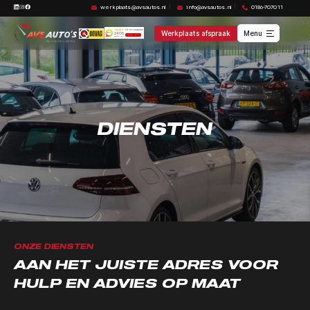
werkplaats@avsautos.nl
info@avsautos.nl
0186-707011
Werkplaats afspraak
Menu
DIENSTEN
ONZE DIENSTEN
AAN HET JUISTE ADRES VOOR
HULP EN ADVIES OP MAAT