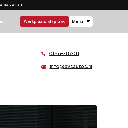
0186-707011
act
Werkplaats afspraak
Menu
0186-707011
info@avsautos.nl