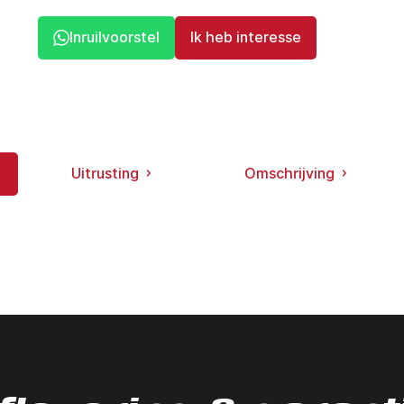
Inruilvoorstel
Ik heb interesse
Uitrusting
Omschrijving