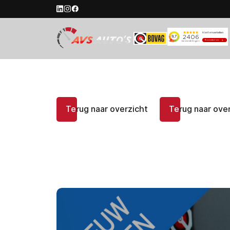
Te
rug naar overzicht
Te
rug naar ove